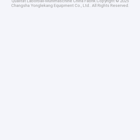
Qualität
Laborball-Mühlmaschine
China Fabrik.Copyright © 2025
Changsha Yonglekang Equipment Co., Ltd.. All Rights Reserved.