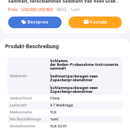
sammelt, verschlammen Sediment Van Veen Grab
Sampler
Preis：USD300-USD450
MOQ：1unit
Bestpreis
Kontakt
Produkt-Beschreibung
,
Schlamm
der Boden-Probenahme-Instrumente
sammelt
,
Markieren
Sedimentpackwagen veen
Zupackenprobenehmer
,
Schlammpackwagen veen
Zupackenprobenehmer
Herkunftsort
China
Lieferzeit
3-7 Werktage
Markenname
YLK
Min Bestellmenge
1unit
Modellnummer
YLK-SC01