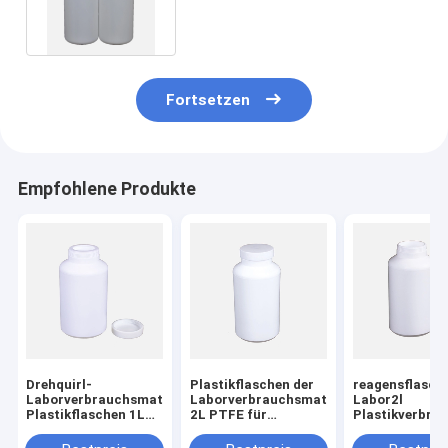
wildes Mund HDPE
Plastikflasche 500ml 1L 2L
Fortsetzen
Empfohlene Produkte
Drehquirl-
Plastikflaschen der
reagensflasch
Laborverbrauchsmaterialien,
Laborverbrauchsmaterial-
Labor2l
Plastikflaschen 1L
2L PTFE für
Plastikverbra
PTFE
horizontalen
PTFE mit
Schüttel-Apparat
Schrauben-De