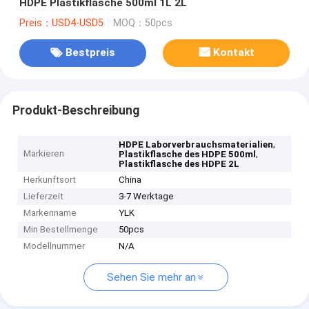
HDPE Plastikflasche 500ml 1L 2L
Preis：USD4-USD5
MOQ：50pcs
Bestpreis
Kontakt
Produkt-Beschreibung
,
HDPE Laborverbrauchsmaterialien
Markieren
,
Plastikflasche des HDPE 500ml
Plastikflasche des HDPE 2L
Herkunftsort
China
Lieferzeit
3-7 Werktage
Markenname
YLK
Min Bestellmenge
50pcs
Modellnummer
N/A
Sehen Sie mehr an