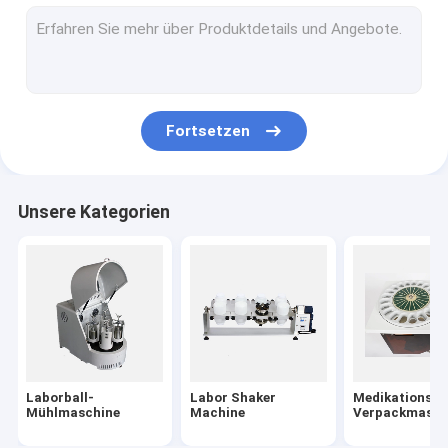
Ball-Mühlgläser
Verdauungs-Block-Heizung
Sondermüll-Vorratsbehälter
Fortsetzen
Boden-Probenahme-Instrumente
Automatisches Destillations-System
Unsere Kategorien
Bewegliches PCR-Labor
Löslicher Verdichter
Laborverbrauchsmaterialien
Chemische Sicherheits-Kabinett
Laborball-
Labor Shaker
Medikations-
Mühlmaschine
Machine
Verpackmasch