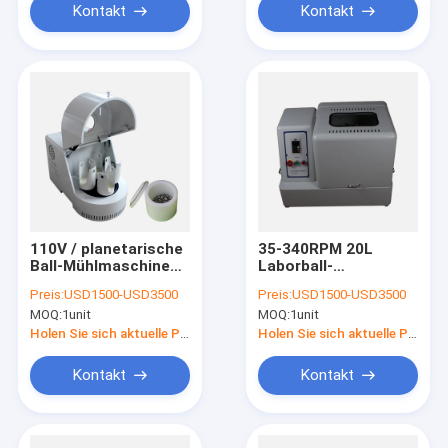
Kontakt
Kontakt
110V / planetarische
35-340RPM 20L
Ball-Mühlmaschine
Laborball-
des Labor220v, Ball-
Mühlmaschine, die
Preis:
USD1500-USD3500
Preis:
USD1500-USD3500
Mühle 0.4L Benchtop
voll Richtungs
MOQ:
1unit
MOQ:
1unit
vibriert
Holen Sie sich aktuelle Preis
Holen Sie sich aktuelle Preis
Kontakt
Kontakt