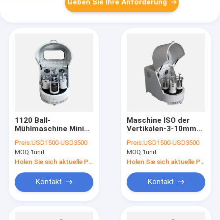
Geben Sie Ihre Anforderung
1120 Ball-
Maschine ISO der
Mühlmaschine Mini
Vertikalen-3-10mm
Size Dual Planetary
Mini Planetary
Preis:
USD1500-USD3500
Preis:
USD1500-USD3500
U/min 0.4L Labor
Laboratory Ball Mill
MOQ:
1unit
MOQ:
1unit
listete auf
Holen Sie sich aktuelle Preis
Holen Sie sich aktuelle Preis
Kontakt
Kontakt