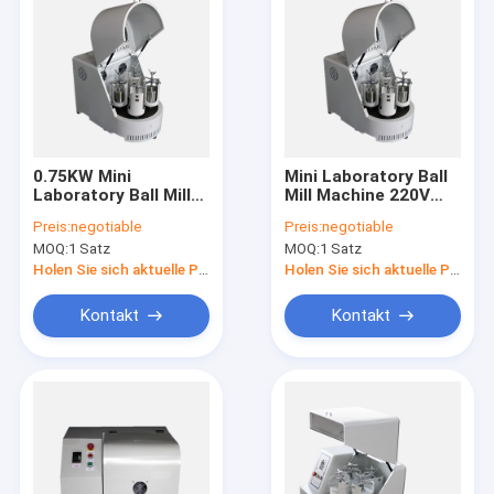
0.75KW Mini
Mini Laboratory Ball
Laboratory Ball Mill
Mill Machine 220V
220V 50Hz für das
50Hz 0.75KW für
Preis:
negotiable
Preis:
negotiable
ultra feine Pulver-
Metallurgie-Industrie
MOQ:
1 Satz
MOQ:
1 Satz
Reiben
Holen Sie sich aktuelle Preis
Holen Sie sich aktuelle Preis
Kontakt
Kontakt
Haus
Produkte
Über uns