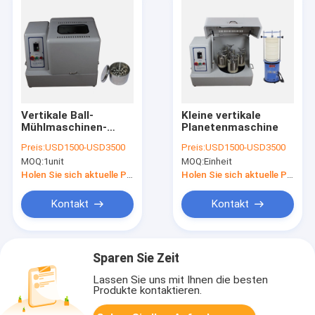
Vertikale Ball-
Kleine vertikale
Mühlmaschinen-
Planetenmaschine
Nano-Pulver-
Preis:
USD1500-USD3500
Preis:
USD1500-USD3500
Gebrauch 2L 60db
MOQ:
1unit
MOQ:
Einheit
Labormit Umsatz-
Rotation
Holen Sie sich aktuelle Preis
Holen Sie sich aktuelle Preis
Kontakt
Kontakt
Sparen Sie Zeit
Lassen Sie uns mit Ihnen die besten
Produkte kontaktieren.