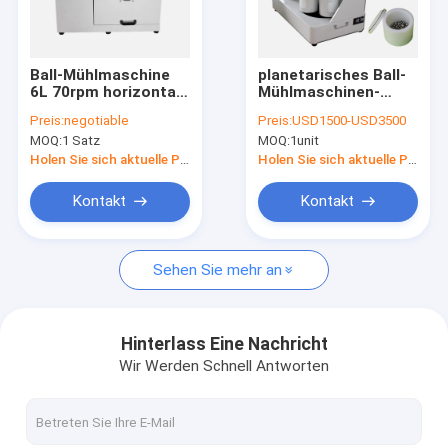
Fabrik-Ausflug
Qualitätskontrolle
Ball-Mühlmaschine
planetarisches Ball-
6L 70rpm horizontale
Mühlmaschinen-
Treten Sie mit uns in Verbindung
Laborfür ultra feines
Achat-
Preis:
negotiable
Preis:
USD1500-USD3500
Pulver
Verdoppelungc$reiben
MOQ:
1 Satz
MOQ:
1unit
des Labor2l
Nachrichten
Holen Sie sich aktuelle Preis
Holen Sie sich aktuelle Preis
Fälle
Kontakt
Kontakt
Sehen Sie mehr an
Laborball-Mühlmaschine
Labor Shaker Machine
Hinterlass Eine Nachricht
Wir Werden Schnell Antworten
Medikations-Verpackmaschine
Vakuumhandschuhschachtel