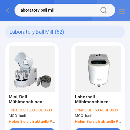
Laboratory Ball Mill
(62)
Mini-Ball-
Laborball-
Mühlmaschinen-
Mühlmaschinen-
Beweglich-Nano-
Nano-Schleifmühle
Preis:
USD1500-USD3500
Preis:
USD1500-USD3500
Pulver-reibende
des
MOQ:
1unit
MOQ:
1unit
Ausrüstung des
Beispielschleifer-
Labor0.4l
0.25KW 0.4L
Holen Sie sich aktuelle Preis
Holen Sie sich aktuelle Preis