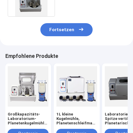
0.25KW für das Reiben
Fortsetzen
Empfohlene Produkte
Großkapazitäts-
1L kleine
Laboratorient
Laboratorium-
Kugelmühle,
Spitze vertikal
Planetenkugelmühle
Planetenschleifmaschine
Planetarische
zum Verkauf
mit Nano-Pulver
Kugelmühle fü
Nano-