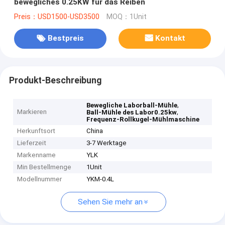
bewegliches 0.25KW für das Reiben
Preis：USD1500-USD3500
MOQ：1Unit
Bestpreis
Kontakt
Produkt-Beschreibung
,
Bewegliche Laborball-Mühle
Markieren
,
Ball-Mühle des Labor0.25kw
Frequenz-Rollkugel-Mühlmaschine
Herkunftsort
China
Lieferzeit
3-7 Werktage
Markenname
YLK
Min Bestellmenge
1Unit
Modellnummer
YKM-0.4L
Sehen Sie mehr an