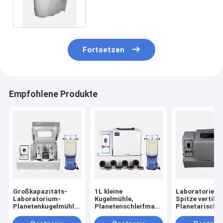
0.25KW 0.4L für das mischende
Reiben
Fortsetzen
Empfohlene Produkte
Großkapazitäts-
1L kleine
Laboratorient
Laboratorium-
Kugelmühle,
Spitze vertikal
Planetenkugelmühle
Planetenschleifmaschine
Planetarische
zum Verkauf
mit Nano-Pulver
Kugelmühle fü
Nano-