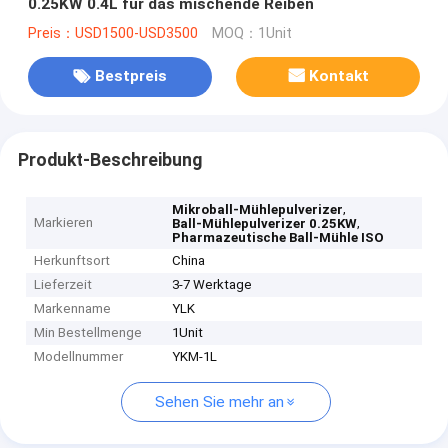
0.25KW 0.4L für das mischende Reiben
Preis：USD1500-USD3500
MOQ：1Unit
Bestpreis
Kontakt
Produkt-Beschreibung
,
Mikroball-Mühlepulverizer
Markieren
,
Ball-Mühlepulverizer 0.25KW
Pharmazeutische Ball-Mühle ISO
Herkunftsort
China
Lieferzeit
3-7 Werktage
Markenname
YLK
Min Bestellmenge
1Unit
Modellnummer
YKM-1L
Sehen Sie mehr an