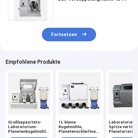
Gläser der Mühle4x250ml
Fortsetzen
Empfohlene Produkte
Großkapazitäts-
1L kleine
Laboratorient
Laboratorium-
Kugelmühle,
Spitze vertikal
Planetenkugelmühle
Planetenschleifmaschine
Planetarische
zum Verkauf
mit Nano-Pulver
Kugelmühle fü