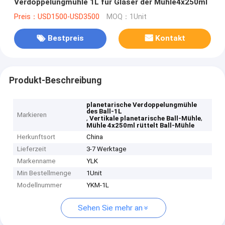
Verdoppelungmühle 1L für Gläser der Mühle4x250ml
Preis：USD1500-USD3500
MOQ：1Unit
Bestpreis
Kontakt
Produkt-Beschreibung
planetarische Verdoppelungmühle
des Ball-1L
Markieren
,
,
Vertikale planetarische Ball-Mühle
Mühle 4x250ml rüttelt Ball-Mühle
Herkunftsort
China
Lieferzeit
3-7 Werktage
Markenname
YLK
Min Bestellmenge
1Unit
Modellnummer
YKM-1L
Sehen Sie mehr an