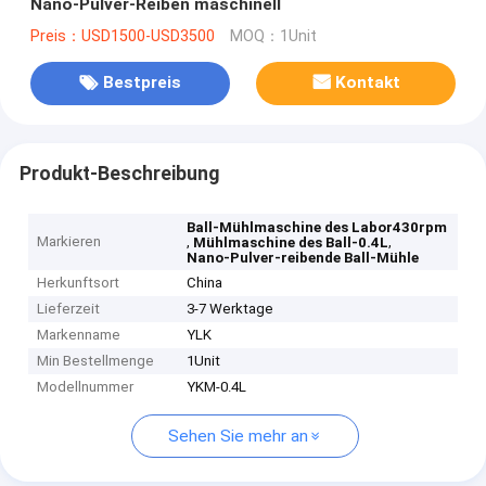
Nano-Pulver-Reiben maschinell
Preis：USD1500-USD3500
MOQ：1Unit
Bestpreis
Kontakt
Produkt-Beschreibung
Ball-Mühlmaschine des Labor430rpm
Markieren
,
,
Mühlmaschine des Ball-0.4L
Nano-Pulver-reibende Ball-Mühle
Herkunftsort
China
Lieferzeit
3-7 Werktage
Markenname
YLK
Min Bestellmenge
1Unit
Modellnummer
YKM-0.4L
Sehen Sie mehr an