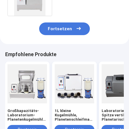
Pulver-Reiben maschinell
Fortsetzen
Empfohlene Produkte
Großkapazitäts-
1L kleine
Laboratorient
Laboratorium-
Kugelmühle,
Spitze vertikal
Planetenkugelmühle
Planetenschleifmaschine
Planetarische
zum Verkauf
mit Nano-Pulver
Kugelmühle fü
Nano-